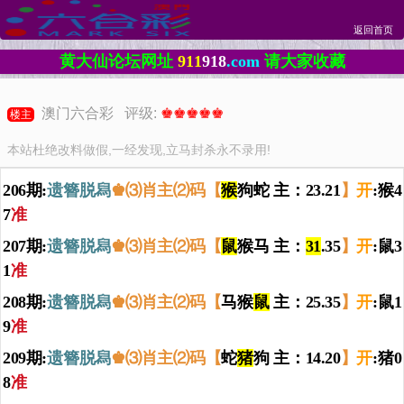
返回首页
黄大仙论坛网址
911
918
.com
请大家收藏
澳门六合彩 评级:
♚♚♚♚♚
楼主
本站杜绝改料做假,一经发现,立马封杀永不录用!
206期:
遗簪脱舄
♚⑶肖主⑵码
【
猴
狗蛇 主：23.21
】
开
:猴4
7
准
207期:
遗簪脱舄
♚⑶肖主⑵码
【
鼠
猴马 主：
31
.35
】
开
:鼠3
1
准
208期:
遗簪脱舄
♚⑶肖主⑵码
【
马猴
鼠
主：25.35
】
开
:鼠1
9
准
209期:
遗簪脱舄
♚⑶肖主⑵码
【
蛇
猪
狗 主：14.20
】
开
:猪0
8
准