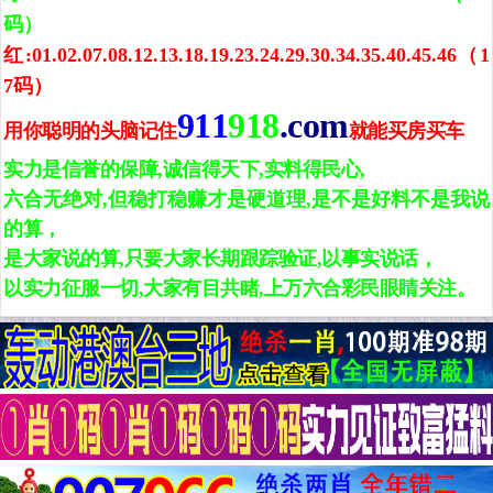
码）
红:01.02.07.08.12.13.18.19.23.24.29.30.34.35.40.45.46（1
7码）
911
918
.com
用你聪明的头脑记住
就能买房买车
实力是信誉的保障,诚信得天下,实料得民心,
六合无绝对,但稳打稳赚才是硬道理,是不是好料不是我说
的算，
是大家说的算,只要大家长期跟踪验证,以事实说话，
以实力征服一切,大家有目共睹,上万六合彩民眼睛关注。