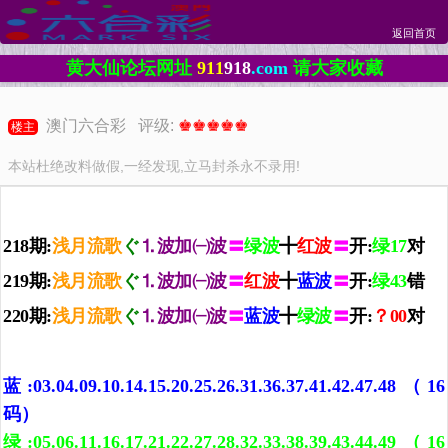
返回首页
黄大仙论坛网址
911
918
.com
请大家收藏
澳门六合彩 评级:
♚♚♚♚♚
楼主
本站杜绝改料做假,一经发现,立马封杀永不录用!
218期:
浅月流歌
ぐ
⒈波加㈠波
〓
绿波
╋
红波
〓
开:
绿17
对
219期:
浅月流歌
ぐ
⒈波加㈠波
〓
红波
╋
蓝波
〓
开:
绿43
错
220期:
浅月流歌
ぐ
⒈波加㈠波
〓
蓝波
╋
绿波
〓
开:
？00
对
蓝:03.04.09.10.14.15.20.25.26.31.36.37.41.42.47.48（16
码）
绿:05.06.11.16.17.21.22.27.28.32.33.38.39.43.44.49（16